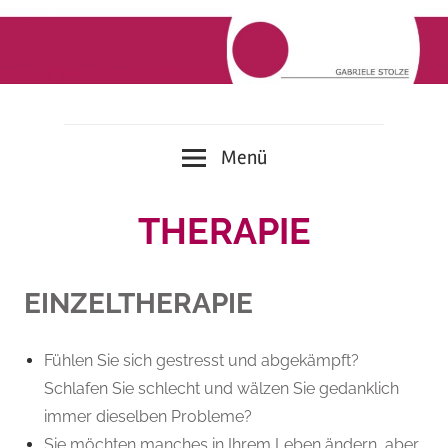
Zum
Inhalt
springen
Therapie
Gabriele
Menü
|
Coaching
Stolze
|
THERAPIE
Supervision
EINZELTHERAPIE
Fühlen Sie sich gestresst und abgekämpft?
Schlafen Sie schlecht und wälzen Sie gedanklich
immer dieselben Probleme?
Sie möchten manches in Ihrem Leben ändern, aber