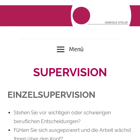
Zum
Inhalt
springen
Therapie
Gabriele
Menü
|
Coaching
Stolze
|
SUPERVISION
Supervision
EINZELSUPERVISION
Stehen Sie vor wichtigen oder schwierigen
beruflichen Entscheidungen?
Fühlen Sie sich ausgepowert und die Arbeit wächst
Ihnen über den Kopf?